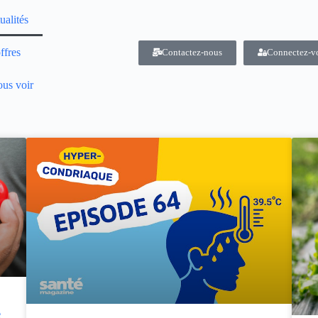
ualités
ffres
Contactez-nous
Connectez-v
us voir
e